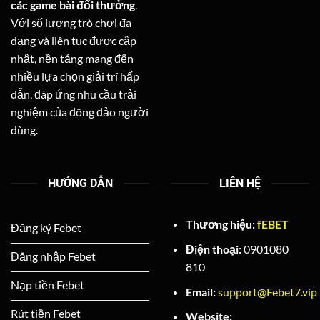
các game bài đổi thưởng
.
Với số lượng trò chơi đa
dạng và liên tục được cập
nhật, nền tảng mang đến
nhiều lựa chọn giải trí hấp
dẫn, đáp ứng nhu cầu trải
nghiệm của đông đảo người
dùng.
HƯỚNG DẪN
LIÊN HỆ
Thương hiệu:
fEBET
Đăng ký Febet
Điện thoại:
0901080
Đăng nhập Febet
810
Nạp tiền Febet
Email:
support@Febet7.vip
Rút tiền Febet
Website: