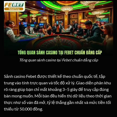
Tổng quan sảnh casino tại Febet chuẩn đẳng cấp
Sảnh casino Febet được thiết kế theo chuẩn quốc tế, tập
trung vào tính trực quan và tốc độ xử lý. Giao diện phân khu
rõ ràng giúp bạn chỉ mất khoảng 3–5 giây để truy cập đúng
bàn mong muốn. Mỗi bàn đều hiển thị dữ liệu theo thời gian
thực như số ván đã mở, tỷ lệ thắng gần nhất và mức tiền tối
thiểu từ 50.000 đồng.