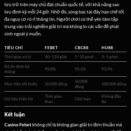
lưu trữ trên máy chủ đạt chuẩn quốc tế, với khả năng sao
lưu định kỳ mỗi 24 giờ. Nhờ đó, sòng bạc tại đây hạn chế tối
đa nguy cơ rò rỉ thông tin. Người chơi có thể yên tâm tập
trung vào trải nghiệm giải trí mà không lo các vấn đề phát
sinh ngoài ý muốn.
TIÊU CHÍ
FEBET
CBC88
HU88
Thời gian xử lý
90–120 giây
5–10 phút
3–5 phút
Độ ổn định hệ
99,8%
95,5%
93,9%
thống
50.000
Mức tiền tối thiểu
20.000 đồng
100.000 đồng
đồng
Thời gian
Không đầy
Dữ liệu hiển thị
Giới hạn
thực
đủ
Kết luận
Casino
Febet
không chỉ là không gian giải trí đơn thuần mà