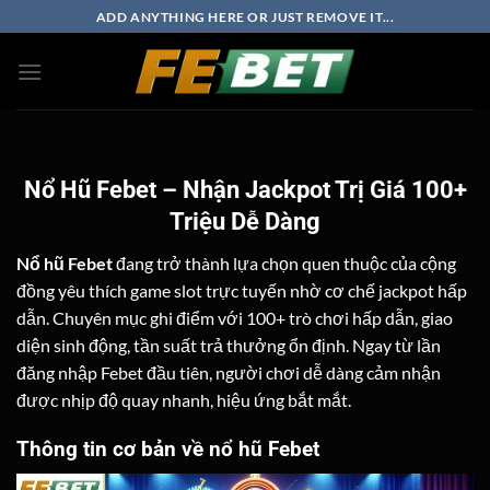
Bỏ
ADD ANYTHING HERE OR JUST REMOVE IT...
qua
nội
dung
Nổ Hũ Febet – Nhận Jackpot Trị Giá 100+
Triệu Dễ Dàng
Nổ hũ Febet
đang trở thành lựa chọn quen thuộc của cộng
đồng yêu thích game slot trực tuyến nhờ cơ chế jackpot hấp
dẫn. Chuyên mục ghi điểm với 100+ trò chơi hấp dẫn, giao
diện sinh động, tần suất trả thưởng ổn định. Ngay từ lần
đăng nhập Febet đầu tiên, người chơi dễ dàng cảm nhận
được nhịp độ quay nhanh, hiệu ứng bắt mắt.
Thông tin cơ bản về nổ hũ Febet