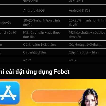
40–50MB
35–45MB
Android & iOS
Android & iOS
10–20% nhanh hơn trình
15–25% nhanh hơn trình
h duyệt
duyệt
duyệt
 hai yếu tố
Mã hóa chuẩn + xác thực
Mã hóa chuẩn + xác thực
đơn tiêu
đơn tiêu
ng
Có, khoảng 1–2/tháng
Có, khoảng 1–3/tháng
c
Cập nhật chậm
Cập nhật trung bình
~7–9
~5–7
hi cài đặt ứng dụng Febet