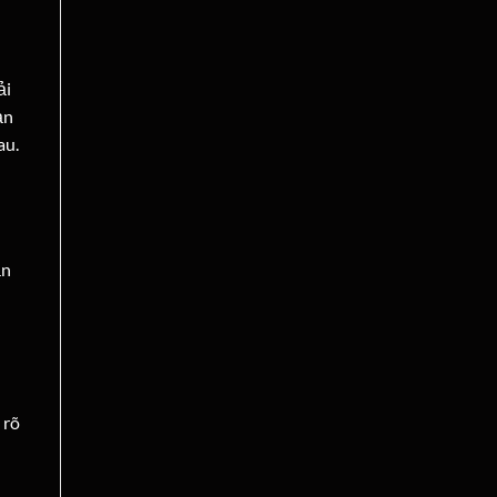
ải
ạn
au.
ản
 rõ