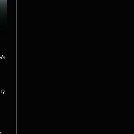
với
 lý
c