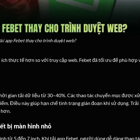
tải app Febet thay cho trình duyệt web?
 ích thực tế hơn so với truy cập web. Febet đã tối ưu để phù hợp 
 thời gian tải dữ liệu từ 30–40%. Các thao tác chuyển mục được xử
iểm. Điều này giúp hạn chế tình trạng gián đoạn khi sử dụng. Trải
 hơn.
hiết bị màn hình nhỏ
h từ 5 đến 7 inch. Khi tải app Febet, người dùng dễ dàng thao tá