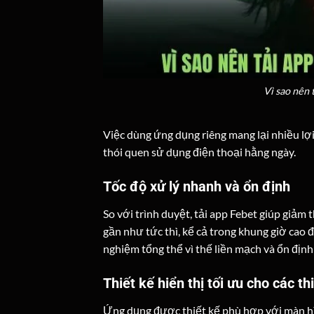
Vì sao nên 
Việc dùng ứng dụng riêng mang lại nhiều lợi
thói quen sử dụng điện thoại hằng ngày.
Tốc độ xử lý nhanh và ổn định
So với trình duyệt, tải app Febet giúp giảm
gần như tức thì, kể cả trong khung giờ cao đ
nghiệm tổng thể vì thế liền mạch và ổn định
Thiết kế hiển thị tối ưu cho các t
Ứng dụng được thiết kế phù hợp với màn hìn