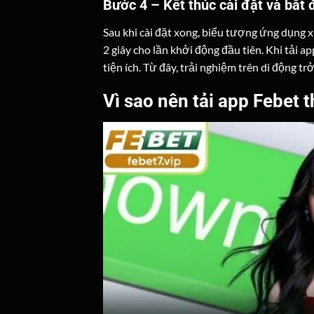
Bước 4 – Kết thúc cài đặt và bắt
Sau khi cài đặt xong, biểu tượng ứng dụng 
2 giây cho lần khởi động đầu tiên. Khi tải 
tiện ích. Từ đây, trải nghiệm trên di động t
Vì sao nên tải app Febet 