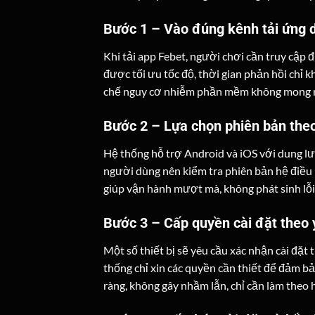
Bước 1 – Vào đúng kênh tải ứng 
Khi tải app Febet, người chơi cần truy cập 
được tối ưu tốc độ, thời gian phản hồi chỉ 
chế nguy cơ nhiễm phần mềm không mong mu
Bước 2 – Lựa chọn phiên bản the
Hệ thống hỗ trợ Android và iOS với dung lư
người dùng nên kiểm tra phiên bản hệ điều 
giúp vận hành mượt mà, không phát sinh lỗi
Bước 3 – Cấp quyền cài đặt theo 
Một số thiết bị sẽ yêu cầu xác nhận cài đặt 
thống chỉ xin các quyền cần thiết để đảm bả
ràng, không gây nhầm lẫn, chỉ cần làm the