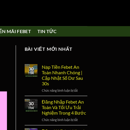
N MÃI FEBET
TIN TỨC
BÀI VIẾT MỚI NHẤT
Nạp Tiền Febet An
30
Toàn Nhanh Chóng |
Th4
Cập Nhật Số Dư Sau
30s
Chức năng bình luận bị tắt
ở
Nạp
Tiền
Đăng Nhập Febet An
30
Febet
Toàn Và Tối Ưu Trải
Th4
An
Nghiệm Trong 4 Bước
Toàn
Chức năng bình luận bị tắt
ở
Nhanh
Đăng
Chóng
Nhập
|