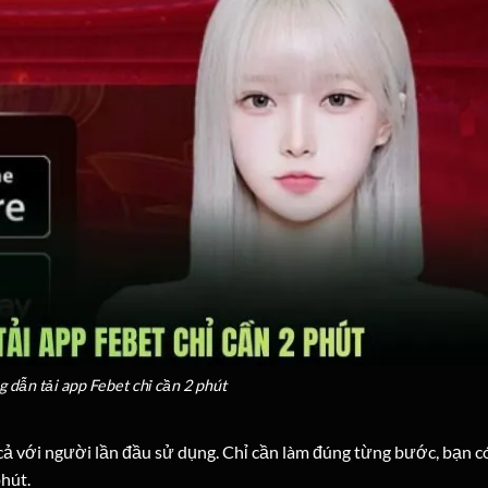
 dẫn tải app Febet chỉ cần 2 phút
 cả với người lần đầu sử dụng. Chỉ cần làm đúng từng bước, bạn c
phút.