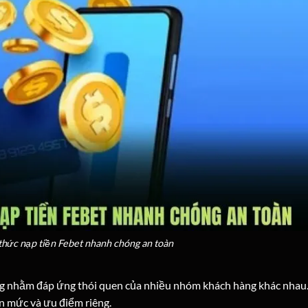
hức nạp tiền Febet nhanh chóng an toàn
ng nhằm đáp ứng thói quen của nhiều nhóm khách hàng khác nhau
n mức và ưu điểm riêng.