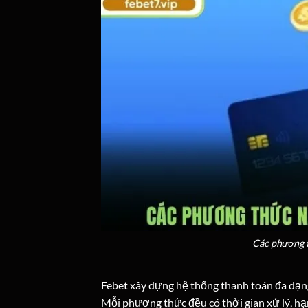
Các phương t
Febet xây dựng hệ thống thanh toán đa dạ
Mỗi phương thức đều có thời gian xử lý, hạ