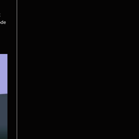
g
ode