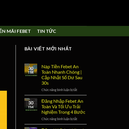
N MÃI FEBET
TIN TỨC
BÀI VIẾT MỚI NHẤT
Nạp Tiền Febet An
30
Toàn Nhanh Chóng |
Th4
Cập Nhật Số Dư Sau
30s
Chức năng bình luận bị tắt
ở
Nạp
Tiền
Đăng Nhập Febet An
30
Febet
Toàn Và Tối Ưu Trải
Th4
An
Nghiệm Trong 4 Bước
Toàn
Chức năng bình luận bị tắt
ở
Nhanh
Đăng
Chóng
Nhập
|