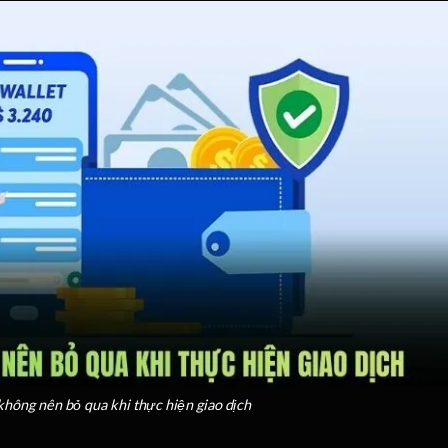
hông nên bỏ qua khi thực hiện giao dịch