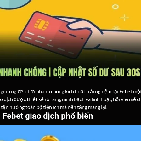
 giúp người chơi nhanh chóng kích hoạt trải nghiệm tại
Febet
mộ
o dịch được thiết kế rõ ràng, minh bạch và linh hoạt, hội viên sẽ c
tận hưởng toàn bộ tiện ích mà nền tảng mang lại.
 Febet giao dịch phổ biến