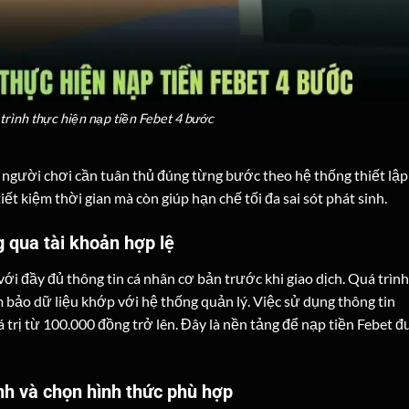
trình thực hiện nạp tiền Febet 4 bước
, người chơi cần tuân thủ đúng từng bước theo hệ thống thiết lập
iết kiệm thời gian mà còn giúp hạn chế tối đa sai sót phát sinh.
 qua tài khoản hợp lệ
ới đầy đủ thông tin cá nhân cơ bản trước khi giao dịch. Quá trình
bảo dữ liệu khớp với hệ thống quản lý. Việc sử dụng thông tin
giá trị từ 100.000 đồng trở lên. Đây là nền tảng để nạp tiền Febet 
nh và chọn hình thức phù hợp