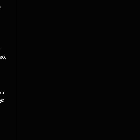
c
ự
số.
ra
ệc