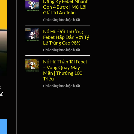
Đăng Ký Febet Nhanh
30
Febet
Cập
Gọn 4 Bước | Mở Lối
Th4
An
Nhật
Giải Trí An Toàn
Toàn
Số
Chức năng bình luận bị tắt
ở
Và
Dư
Đăng
Tối
Sau
Ký
Ưu
Nổ Hũ Đổi Thưởng
30s
30
Febet
Trải
Febet Hấp Dẫn Với Tỷ
Th4
Nhanh
Nghiệm
Lệ Trúng Cao 98%
Gọn
Trong
Chức năng bình luận bị tắt
ở
4
4
Nổ
Bước
Bước
Hũ
|
Nổ Hũ Thần Tài Febet
30
Đổi
Mở
– Vòng Quay May
Th4
Thưởng
Lối
Mắn | Thưởng 100
Febet
Giải
Triệu
Hấp
Trí
Dẫn
Chức năng bình luận bị tắt
An
ở
t
Với
Toàn
Nổ
hủ
Tỷ
Hũ
Lệ
Thần
Trúng
Tài
Cao
Febet
98%
–
Vòng
Quay
May