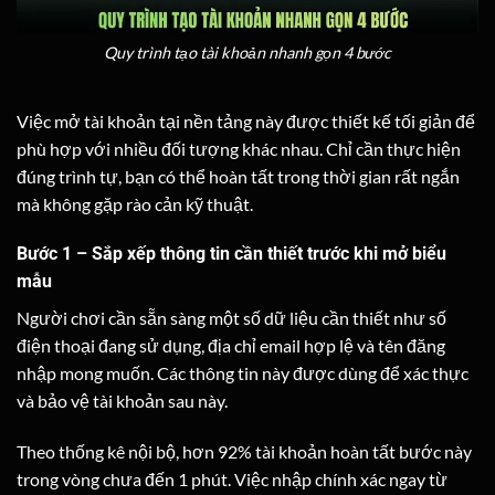
Quy trình tạo tài khoản nhanh gọn 4 bước
Việc mở tài khoản tại nền tảng này được thiết kế tối giản để
phù hợp với nhiều đối tượng khác nhau. Chỉ cần thực hiện
đúng trình tự, bạn có thể hoàn tất trong thời gian rất ngắn
mà không gặp rào cản kỹ thuật.
Bước 1 – Sắp xếp thông tin cần thiết trước khi mở biểu
mẫu
Người chơi cần sẵn sàng một số dữ liệu cần thiết như số
điện thoại đang sử dụng, địa chỉ email hợp lệ và tên đăng
nhập mong muốn. Các thông tin này được dùng để xác thực
và bảo vệ tài khoản sau này.
Theo thống kê nội bộ, hơn 92% tài khoản hoàn tất bước này
trong vòng chưa đến 1 phút. Việc nhập chính xác ngay từ