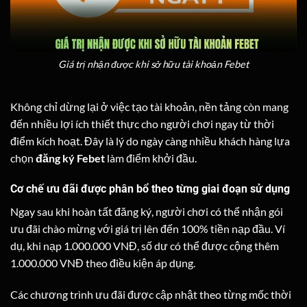
Giá trị nhận được khi sở hữu tài khoản Febet
Không chỉ dừng lại ở việc tạo tài khoản, nền tảng còn mang
đến nhiều lợi ích thiết thực cho người chơi ngay từ thời
điểm kích hoạt. Đây là lý do ngày càng nhiều khách hàng lựa
chọn
đăng ký Febet
làm điểm khởi đầu.
Cơ chế ưu đãi được phân bổ theo từng giai đoạn sử dụng
Ngay sau khi hoàn tất đăng ký, người chơi có thể nhận gói
ưu đãi chào mừng với giá trị lên đến 100% tiền nạp đầu. Ví
dụ, khi nạp 1.000.000 VNĐ, số dư có thể được cộng thêm
1.000.000 VNĐ theo điều kiện áp dụng.
Các chương trình ưu đãi được cập nhật theo từng mốc thời