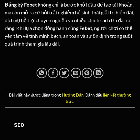
Đăng ký Febet
không chỉ là bước khởi đầu để tạo tài khoản,
mà còn mở ra cơ hội trải nghiệm hệ sinh thái giải trí hiện đại,
dịch vụ hỗ trợ chuyên nghiệp và nhiều chính sách ưu đãi rõ
ràng. Khi lựa chọn đồng hành cùng
Febet
, người chơi có thể
yên tâm về tính minh bạch, an toàn và sự ổn định trong suốt
quá trình tham gia lâu dài.
Bài viết này được đăng trong
Hướng Dẫn
. Đánh dấu
liên kết thường
trực
.
SEO