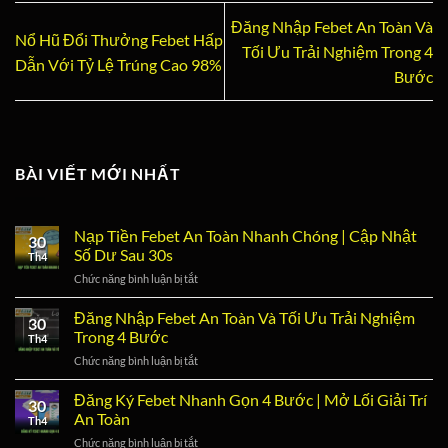
Đăng Nhập Febet An Toàn Và
Nổ Hũ Đổi Thưởng Febet Hấp
Tối Ưu Trải Nghiệm Trong 4
Dẫn Với Tỷ Lệ Trúng Cao 98%
Bước
BÀI VIẾT MỚI NHẤT
Nạp Tiền Febet An Toàn Nhanh Chóng | Cập Nhật
30
Số Dư Sau 30s
Th4
Chức năng bình luận bị tắt
ở
Nạp
Tiền
Đăng Nhập Febet An Toàn Và Tối Ưu Trải Nghiệm
30
Febet
Trong 4 Bước
Th4
An
Chức năng bình luận bị tắt
ở
Toàn
Đăng
Nhanh
Nhập
Đăng Ký Febet Nhanh Gọn 4 Bước | Mở Lối Giải Trí
Chóng
30
Febet
|
An Toàn
Th4
An
Cập
Chức năng bình luận bị tắt
ở
Toàn