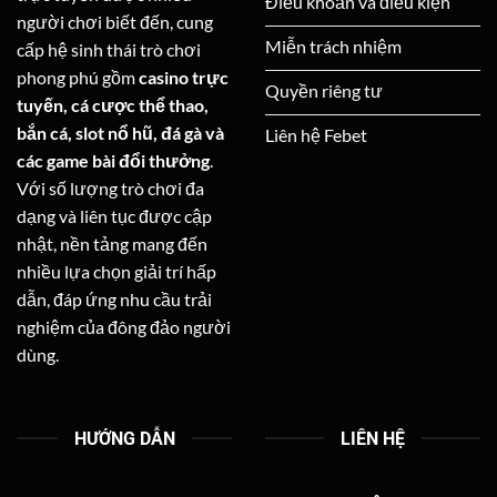
Điều khoản và điểu kiện
người chơi biết đến, cung
Miễn trách nhiệm
cấp hệ sinh thái trò chơi
phong phú gồm
casino trực
Quyền riêng tư
tuyến, cá cược thể thao,
bắn cá, slot nổ hũ, đá gà và
Liên hệ Febet
các game bài đổi thưởng
.
Với số lượng trò chơi đa
dạng và liên tục được cập
nhật, nền tảng mang đến
nhiều lựa chọn giải trí hấp
dẫn, đáp ứng nhu cầu trải
nghiệm của đông đảo người
dùng.
HƯỚNG DẪN
LIÊN HỆ