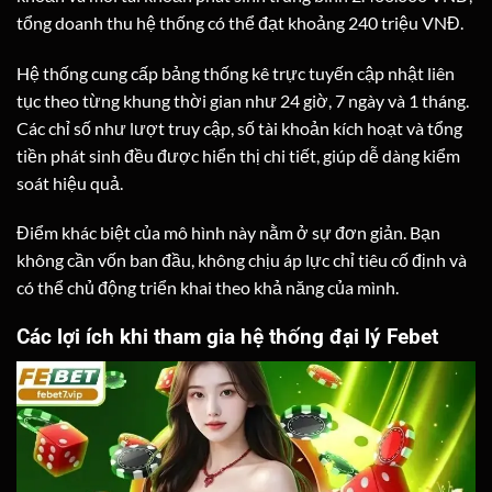
tổng doanh thu hệ thống có thể đạt khoảng 240 triệu VNĐ.
Hệ thống cung cấp bảng thống kê trực tuyến cập nhật liên
tục theo từng khung thời gian như 24 giờ, 7 ngày và 1 tháng.
Các chỉ số như lượt truy cập, số tài khoản kích hoạt và tổng
tiền phát sinh đều được hiển thị chi tiết, giúp dễ dàng kiểm
soát hiệu quả.
Điểm khác biệt của mô hình này nằm ở sự đơn giản. Bạn
không cần vốn ban đầu, không chịu áp lực chỉ tiêu cố định và
có thể chủ động triển khai theo khả năng của mình.
Các lợi ích khi tham gia hệ thống đại lý Febet