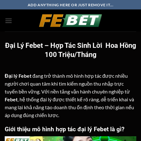
Bỏ
ADD ANYTHING HERE OR JUST REMOVE IT...
qua
nội
dung
Đại Lý Febet – Hợp Tác Sinh Lời Hoa Hồng
100 Triệu/Tháng
Đại lý Febet
đang trở thành mô hình hợp tác được nhiều
người chơi quan tâm khi tìm kiếm nguồn thu nhập trực
tuyến bền vững. Với nền tảng vận hành chuyên nghiệp từ
Febet
, hệ thống đại lý được thiết kế rõ ràng, dễ triển khai và
mang lại khả năng tạo doanh thu ổn định theo thời gian nếu
áp dụng đúng chiến lược.
Giới thiệu mô hình hợp tác đại lý Febet là gì?