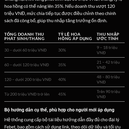
hoa hồng có thể nâng lên 35%. Nếu doanh thu vượt 120
triệu VNĐ, mức chia tiếp tục được điều chỉnh theo chính
sách đã công bố, giúp thu nhập tăng trưởng ổn định.
TỔNG DOANH THU
TỶ LỆ HOA
THU NHẬP
PHÁT SINH/THÁNG
HỒNG ÁP DỤNG
ƯỚC TÍNH
9 – 18 triệu
30 – dưới 60 triệu VNĐ
30%
VNĐ
21 – 42 triệu
60 – dưới 120 triệu VNĐ
35%
VNĐ
48 – 80 triệu
120 – dưới 200 triệu VNĐ
40%
VNĐ
Trên 90 triệu
Từ 200 triệu VNĐ trở lên
45%
VNĐ
Bộ hướng dẫn cụ thể, phù hợp cho người mới áp dụng
Hệ thống cung cấp bộ tài liệu hướng dẫn đầy đủ cho đại lý
Febet, bao gồm cách sử dụng link, theo dõi dữ liệu và tối ưu