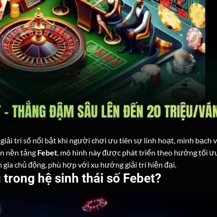
iải trí số nổi bật khi người chơi ưu tiên sự linh hoạt, minh bạch 
ên nền tảng
Febet
, mô hình này được phát triển theo hướng tối ư
m gia chủ động, phù hợp với xu hướng giải trí hiện đại.
ì trong hệ sinh thái số Febet?