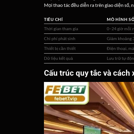
Mọi thao tác đều diễn ra trên giao diện số, 
TIÊU CHÍ
MÔ HÌNH S
Thời gian tham gia
0–24 giờ mỗi 
Chi phí phát sinh
Giảm khoảng 
Thiết bị cần thiết
Điện thoại, má
Dữ liệu kết quả
Lưu trữ tự độ
Cấu trúc quy tắc và cách