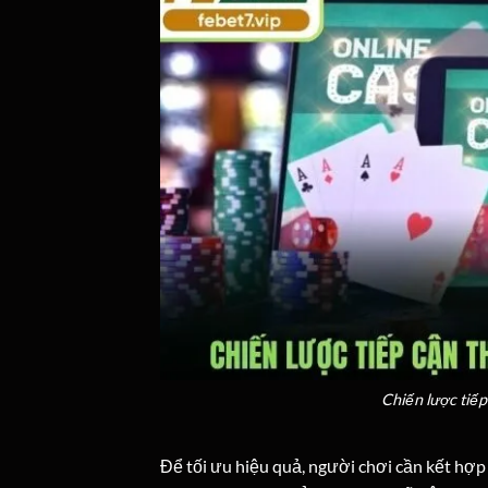
Chiến lược tiếp
Để tối ưu hiệu quả, người chơi cần kết hợp 