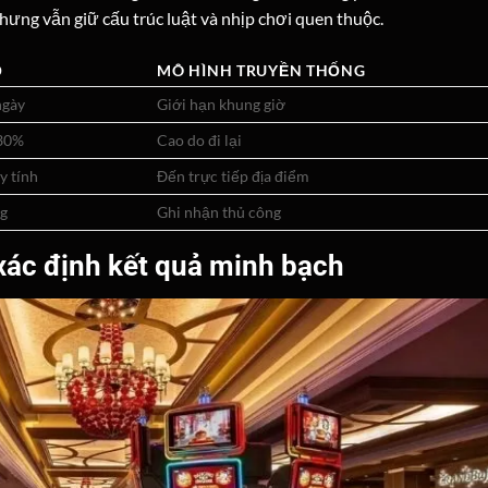
nhưng vẫn giữ cấu trúc luật và nhịp chơi quen thuộc.
Ố
MÔ HÌNH TRUYỀN THỐNG
ngày
Giới hạn khung giờ
30%
Cao do đi lại
y tính
Đến trực tiếp địa điểm
ng
Ghi nhận thủ công
 xác định kết quả minh bạch