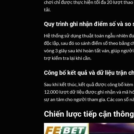
chơi chỉ được thực hiện tối đa 20 lượt thao
tải.
Quy trình ghi nhận điểm số và so 
Hệ thống sử dụng thuật toán ngẫu nhiên được
độc lập, sau đó so sánh điểm số theo bảng 
vòng 3 giây sau khi hoàn tất ván, giúp người
trợ kiểm tra lại khi cần.
Công bố kết quả và dữ liệu trận c
Sau khi kết thúc, kết quả được công bố kèm 
12.000 lượt dữ liệu được ghi nhận và mã hóa
sự an tâm cho người tham gia. Các con số n
Chiến lược tiếp cận thôn