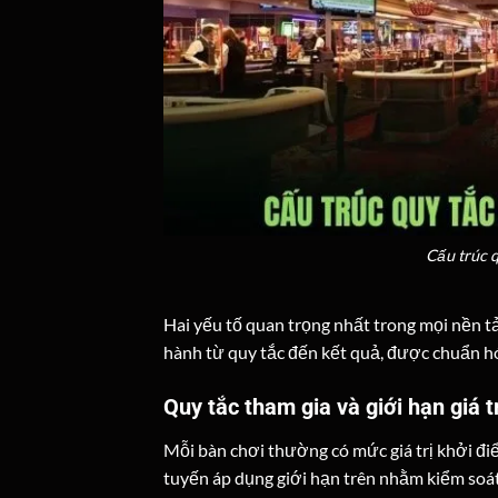
Cấu trúc q
Hai yếu tố quan trọng nhất trong mọi nền tản
hành từ quy tắc đến kết quả, được chuẩn h
Quy tắc tham gia và giới hạn giá tr
Mỗi bàn chơi thường có mức giá trị khởi đi
tuyến áp dụng giới hạn trên nhằm kiểm soát