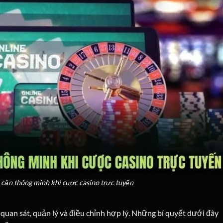
 cận thông minh khi cược casino trực tuyến
quan sát, quản lý và điều chỉnh hợp lý. Những bí quyết dưới đây