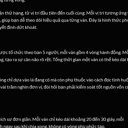
 thứ hạng, từ vị trí đầu tiên đến cuối cùng. Mỗi vị trí tương ứng
 giúp bạn dễ theo dõi hiệu quả qua từng ván. Đây là hình thức ph
yết định dứt khoát.
được tổ chức theo bàn 5 người, mỗi ván gồm 4 vòng hành động. M
, tạo ra sự cân não rõ rệt. Tổng thời gian một ván có thể kéo dài 
g chỉ dựa vào lá đang có mà còn phụ thuộc vào cách đọc tình hu
 vài trăm nghìn đơn vị, đòi hỏi bạn phải kiểm soát tốt nguồn vốn c
ích sự đơn giản. Mỗi ván chỉ kéo dài khoảng 20 đến 30 giây, mỗi
h ngay sau khi chia xong, không có vòng phụ phức tạp.