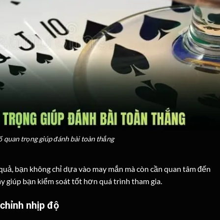
ố quan trọng giúp đánh bài toàn thắng
 quả, bạn không chỉ dựa vào may mắn mà còn cần quan tâm đến
y giúp bạn kiểm soát tốt hơn quá trình tham gia.
 chỉnh nhịp độ