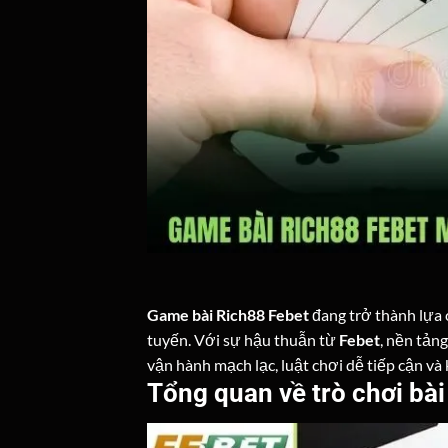
Game bài
Rich88
Febet
đang trở thành lựa 
tuyến. Với sự hậu thuẫn từ
Febet
, nền tản
vận hành mạch lạc, luật chơi dễ tiếp cận và
Tổng quan về trò chơi bài