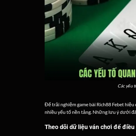
Các yếu t
Để trải nghiệm game bài Rich88 Febet hiệu
nhiều yếu tố nền tảng. Những lưu ý dưới đâ
Theo dõi dữ liệu ván chơi để điều