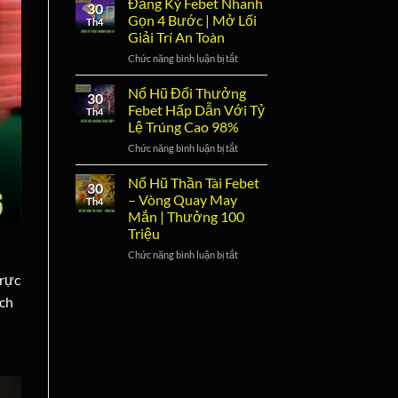
Đăng Ký Febet Nhanh
30
Febet
Cập
Gọn 4 Bước | Mở Lối
Th4
An
Nhật
Giải Trí An Toàn
Toàn
Số
Chức năng bình luận bị tắt
ở
Và
Dư
Đăng
Tối
Sau
Ký
Ưu
Nổ Hũ Đổi Thưởng
30s
30
Febet
Trải
Febet Hấp Dẫn Với Tỷ
Th4
Nhanh
Nghiệm
Lệ Trúng Cao 98%
Gọn
Trong
Chức năng bình luận bị tắt
ở
4
4
Nổ
Bước
Bước
Hũ
|
Nổ Hũ Thần Tài Febet
30
Đổi
Mở
– Vòng Quay May
Th4
Thưởng
Lối
Mắn | Thưởng 100
Febet
Giải
Triệu
Hấp
Trí
Dẫn
Chức năng bình luận bị tắt
An
ở
Với
Toàn
Nổ
trực
Tỷ
Hũ
Lệ
ách
Thần
Trúng
Tài
Cao
Febet
98%
–
Vòng
Quay
May