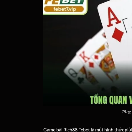
Tổng 
Game bài Rich88 Febet là một hình thức giải