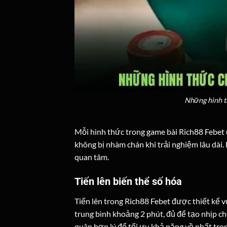
Những hình t
Mỗi hình thức trong game bài Rich88 Febet 
không bị nhàm chán khi trải nghiệm lâu dài
quan tâm.
Tiến lên biến thể số hóa
Tiến lên trong Rich88 Febet được thiết kế v
trung bình khoảng 2 phút, đủ để tạo nhịp c
quân hợp lý để tối ưu khả năng về nhất tro