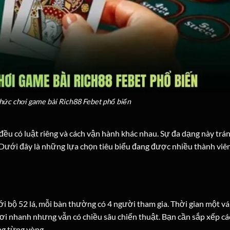
hức chơi game bài Rich88 Febet phổ biến
đều có luật riêng và cách vận hành khác nhau. Sự đa dạng này trá
. Dưới đây là những lựa chọn tiêu biểu đang được nhiều thành viê
ới bộ 52 lá, mỗi bàn thường có 4 người tham gia. Thời gian một v
hơi nhanh nhưng vẫn có chiều sâu chiến thuật. Bạn cần sắp xếp cá
ng từng vòng.