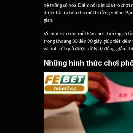
hệ thống số hóa. Điểm nổi bật của trò chơi
được tối ưu hóa cho môi trường online. Bạn 
gian.
Về mặt cấu trúc, mỗi bàn chơi thường có từ 
trong khoảng 30 đến 90 giây, giúp tiết kiệm 
và tính kết quả được xử lý tự động, giảm th
Những hình thức chơi phổ