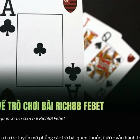
quan về trò chơi bài Rich88 Febet
 trí trực tuyến mô phỏng các trò bài quen thuộc, được vận hành t